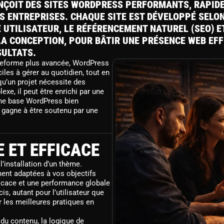
ÇOIT DES SITES WORDPRESS PERFORMANTS, RAPIDES
S ENTREPRISES. CHAQUE SITE EST DÉVELOPPÉ SELO
 UTILISATEUR, LE RÉFÉRENCEMENT NATUREL (SEO) E
LA CONCEPTION, POUR BÂTIR UNE PRÉSENCE WEB EFF
SULTATS.
lateforme plus avancée, WordPress
iles à gérer au quotidien, tout en
qu’un projet nécessite des
xe, il peut être enrichi par une
ne base WordPress bien
te gagne à être soutenu par une
 ET EFFICACE
’installation d’un thème.
ment adaptées à vos objectifs
efficace et une performance globale
s, autant pour l’utilisateur que
 les meilleures pratiques en
 du contenu, la logique de