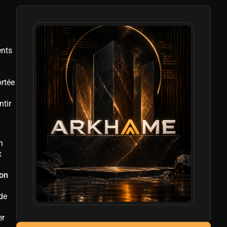
ents
ortée
ntir
n
x
ion
de
er