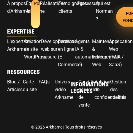
À propos
Équipe
Réalisations
Témoignages
Processus
Qui est
Postuler
d'Arkhame
Arkhame
clients
Norman
FO
?
FON
EXPERTISE
L'expertise
Création
Développement
Boutique
Agents
Maintenance
Application
Arkhame
de site
web sur
en ligne
IA &
&
Web
WordPress
mesure
(E-
automatisation
hébergement
(PWA /
Commerce)
Web
SaaS)
RESSOURCES
Blog /
Carte
FAQs
Univers
Conditions
Politique
Gestion
INFORMATIONS
Articles
du site
vidéo
générales
de
des
LÉGALES
Arkhame
de
confidentialité
cookies
vente
© 2026 Arkhame | Tous droits réservés