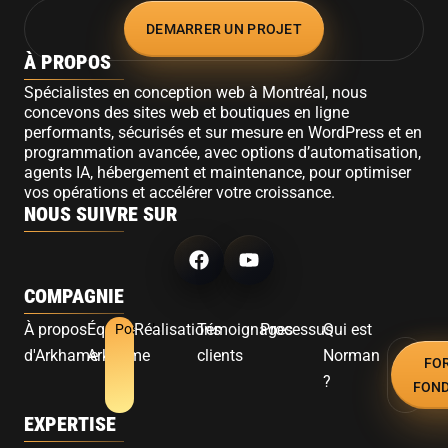
DEMARRER UN PROJET
À PROPOS
Spécialistes en conception web à Montréal, nous
concevons des sites web et boutiques en ligne
performants, sécurisés et sur mesure en WordPress et en
programmation avancée, avec options d’automatisation,
agents IA, hébergement et maintenance, pour optimiser
vos opérations et accélérer votre croissance.
NOUS SUIVRE SUR
COMPAGNIE
À propos
Équipe
Réalisations
Témoignages
Processus
Qui est
Postuler
d'Arkhame
Arkhame
clients
Norman
FO
?
FON
EXPERTISE