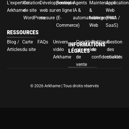
L'expertise
Création
Développement
Boutique
Agents
Maintenance
Application
Arkhame
de site
web sur
en ligne
IA &
&
Web
WordPress
mesure
(E-
automatisation
hébergement
(PWA /
Commerce)
Web
SaaS)
RESSOURCES
Blog /
Carte
FAQs
Univers
Conditions
Politique
Gestion
INFORMATIONS
Articles
du site
vidéo
générales
de
des
LÉGALES
Arkhame
de
confidentialité
cookies
vente
© 2026 Arkhame | Tous droits réservés