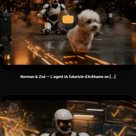
Norman & Zoé — L’agent IA futuriste d’Arkhame en [...]