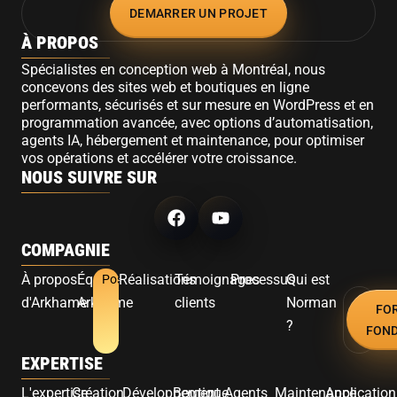
DEMARRER UN PROJET
À PROPOS
Spécialistes en conception web à Montréal, nous
concevons des sites web et boutiques en ligne
performants, sécurisés et sur mesure en WordPress et en
programmation avancée, avec options d’automatisation,
agents IA, hébergement et maintenance, pour optimiser
vos opérations et accélérer votre croissance.
NOUS SUIVRE SUR
COMPAGNIE
À propos
Équipe
Réalisations
Témoignages
Processus
Qui est
Postuler
d'Arkhame
Arkhame
clients
Norman
FO
?
FON
EXPERTISE
L'expertise
Création
Développement
Boutique
Agents
Maintenance
Application