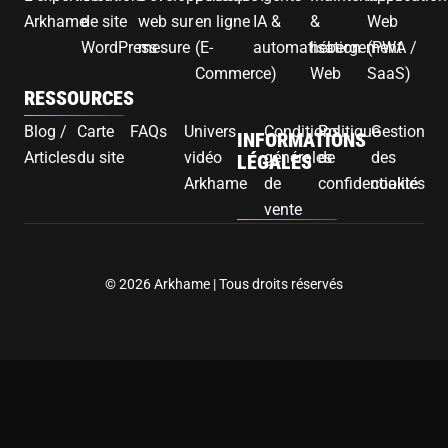
Arkhame
de site
web sur
en ligne
IA &
&
Web
WordPress
mesure
(E-
automatisation
hébergement
(PWA /
Commerce)
Web
SaaS)
RESSOURCES
Blog /
Carte
FAQs
Univers
Conditions
Politique
Gestion
INFORMATIONS
Articles
du site
vidéo
générales
de
des
LÉGALES
Arkhame
de
confidentialité
cookies
vente
© 2026 Arkhame | Tous droits réservés